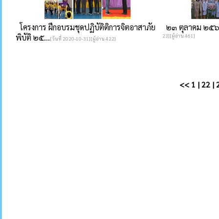
โครงการ ฝึกอบรมชุดปฏิบัติติการจิตอาสาภัย
๒๓ ตุลาคม ๒๕๖
พิบัติ ๒๕...
23][ผู้อ่าน 461]
[วันที่ 2020-10-31][ผู้อ่าน 422]
<<
1
|
22
|