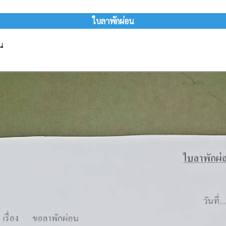
ใบลาพักผ่อน
น