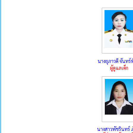
นางยุภาวดี จันทร์
ผู้ดูแลเด็ก
นางสาวพัชรินทร์ 