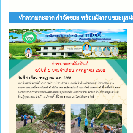
ทำความสะอาด กำจัดขยะ พร้อมฝังกลบขยะมูลฝอย พ