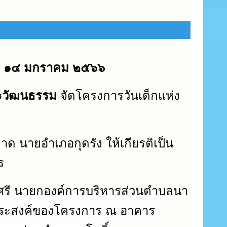
นที่ ๑๔ มกราคม ๒๕๖๖
ะวัฒนธรรม
จัดโครงการ
วันเด็กแห่ง
ด นายอำเภอกุดรัง ให้เกียรติเป็น
ร
ร์ศรี นายกองค์การบริหารส่วนตำบลนา
ุประสงค์ของโครงการ ณ อาคาร