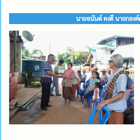
นายอนันต์ คงดี นายกองค์กา