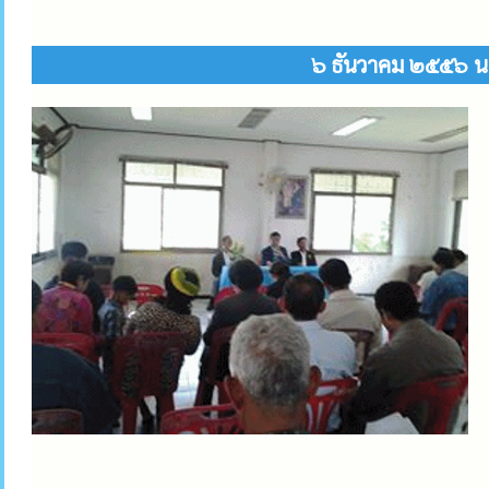
๖ ธันวาคม ๒๕๕๖ นาย